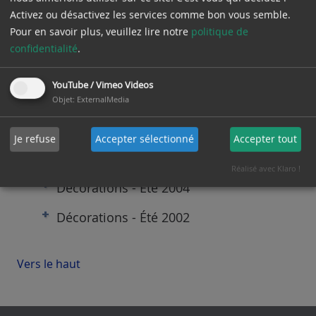
Décorations - Printemps 2024
Activez ou désactivez les services comme bon vous semble.
Pour en savoir plus, veuillez lire notre
politique de
Décorations - Été 2011
confidentialité
.
Décorations - Printemps 2009
YouTube / Vimeo Videos
Décorations - Été 2008
Objet
:
ExternalMedia
Décorations - Printemps 2005
Je refuse
Accepter sélectionné
Accepter tout
Vers le haut
Décorations - Automne 2004
Vers le haut
Réalisé avec Klaro !
Vers le haut
Décorations - Été 2004
Décorations - Été 2002
Vers le haut