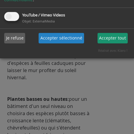
En altitude, on veillera à choisir des
YouTube / Vimeo Videos
variétés résistantes au froid si l'on
Objet
:
ExternalMedia
veut par exemple «camoufler» un
édifice sous du lierre ou tapisser
Je refuse
Accepter sélectionné
Accepter tout
une cour intérieure de verdure
permanente. Par contre, les façades
Réalisé avec Klaro !
ensoleillées seront couvertes plutôt
d'espèces à feuilles caduques pour
laisser le mur profiter du soleil
hivernal.
Plantes basses ou hautes
:pour un
bâtiment d'un seul niveau on
choisira des espèces plutôt basses à
croissance lente (clématites,
chèvrefeuilles) ou qui s'étendent