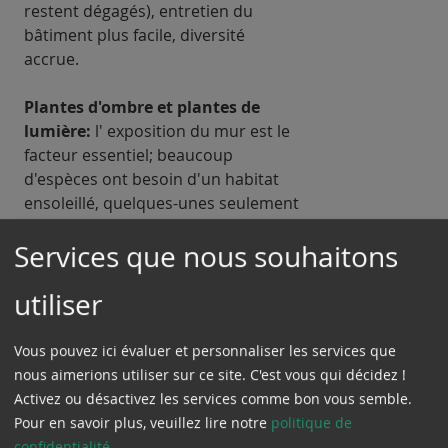
restent dégagés), entretien du
bâtiment plus facile, diversité
accrue.
Plantes d'ombre et plantes de
lumière:
l' exposition du mur est le
facteur essentiel; beaucoup
d'espèces ont besoin d'un habitat
ensoleillé, quelques-unes seulement
supportent l'ombre -par exemple la
Services que nous souhaitons
renouées,le lierre,le fusain
(Evonymus fortunei). Feuilles
utiliser
persistantes et feuilles caduques:
les espèces à feuilles persistantes
telles que lierre, chèvre-
Vous pouvez ici évaluer et personnaliser les services que
feuille(Lonicera henryi),fusain,
nous aimerions utiliser sur ce site. C'est vous qui décidez !
contribuent à l'isolation thermique
Activez ou désactivez les services comme bon vous semble.
des façades ombreuses et exposées
Pour en savoir plus, veuillez lire notre
politique de
au vent.
confidentialité
.