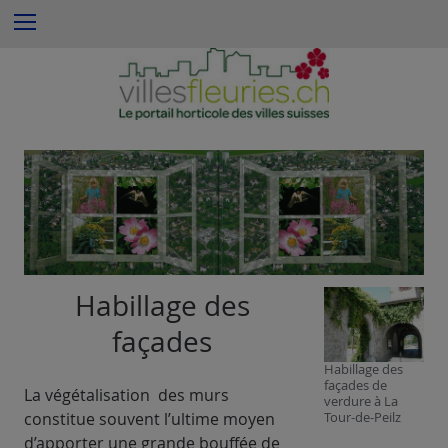
S
Menu
k
i
p
t
o
c
o
n
t
e
n
Habillage des
t
façades
Habillage des
façades de
La végétalisation des murs
verdure à La
constitue souvent l’ultime moyen
Tour-de-Peilz
d’apporter une grande bouffée de