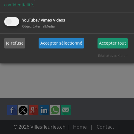
confidentialité
.
Vers le haut
YouTube / Vimeo Videos
Objet
:
ExternalMedia
Je refuse
Accepter sélectionné
Accepter tout
Réalisé avec Klaro !
Vers le haut
© 2026 Villesfleuries.ch
Home
Contact