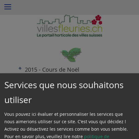
S
Menu
k
i
p
t
o
c
o
n
2015 - Cours de Noël
t
e
2015 - Cours de Pâques
Services que nous souhaitons
n
t
2005 - Remise des prix -Balcons fleuries
utiliser
Vous pouvez ici évaluer et personnaliser les services que
Vers le haut
nous aimerions utiliser sur ce site. C'est vous qui décidez !
Activez ou désactivez les services comme bon vous semble.
Pour en savoir plus, veuillez lire notre
politique de